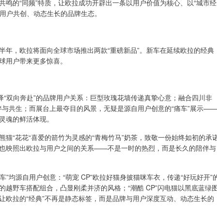
鸣的“同频”特质，让欧拉成功开辟出一条以用户价值为核心、以“城市经
与用户共创、动态生长的品牌生态。
半年，欧拉将面向全球市场推出两款“重磅新品”。新车在延续欧拉的经典
球用户带来更多惊喜。
绎“双向奔赴”的品牌用户关系：巨型玫瑰花墙传递真挚心意；融合四川非
陪伴与共生；而展台上最夺目的风景，无疑是源自用户创意的“痛车”展示——
灵魂的鲜活体现。
猫“花花“喜爱的箭竹为灵感的“青梅竹马”奶茶，致敬一份始终如初的承
也映照出欧拉与用户之间的关系——不是一时的热烈，而是长久的陪伴与
”均源自用户创意：“萌宠 CP”欧拉好猫身披猫咪车衣，传递“好玩好开”
越野车搭配组合，凸显刚柔并济的风格；“潮酷 CP”闪电猫以黑底蓝绿
让欧拉的“经典”不再是静态标签，而是品牌与用户深度互动、动态生长的