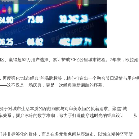
区、赢得超52万用户选择、累计护航70亿公里城市旅程。7年来，欧拉始
主题，再度强化“城市经典”的品牌标签，精心打造出一个融合节日温情与用户
核——这不仅是一场庆典，更是一次经典重新启航的序幕。
源于对城市生活本质的深刻洞察与对审美永恒的执着追求。聚焦“城
构人车关系，摒弃冰冷的数字堆砌，致力于打造能穿越时光的经典设计——从
他们并非标签化的群体，而是在多元角色间从容游走、以独立精神坚守所