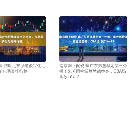
资 防吐毛护肠道俊宝化毛
南京网上配资 曝广东男篮敲定第三外
护化毛膏排行榜
援！朱芳雨捡漏莫兰德替身，CBA场
均砍16+13