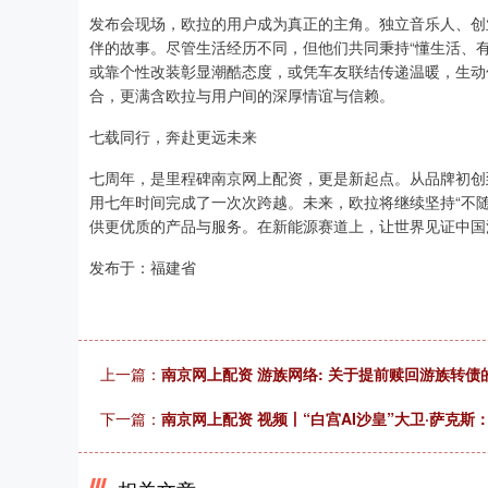
发布会现场，欧拉的用户成为真正的主角。独立音乐人、创
伴的故事。尽管生活经历不同，但他们共同秉持“懂生活、
或靠个性改装彰显潮酷态度，或凭车友联结传递温暖，生动
合，更满含欧拉与用户间的深厚情谊与信赖。
七载同行，奔赴更远未来
七周年，是里程碑南京网上配资，更是新起点。从品牌初创
用七年时间完成了一次次跨越。未来，欧拉将继续坚持“不随
供更优质的产品与服务。在新能源赛道上，让世界见证中国
发布于：福建省
上一篇：
南京网上配资 游族网络: 关于提前赎回游族转
下一篇：
南京网上配资 视频丨“白宫AI沙皇”大卫·萨克