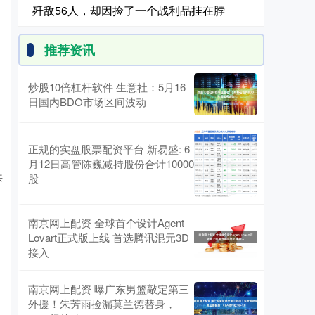
歼敌56人，却因捡了一个战利品挂在脖
推荐资讯
炒股10倍杠杆软件 生意社：5月16
日国内BDO市场区间波动
正规的实盘股票配资平台 新易盛: 6
月12日高管陈巍减持股份合计10000
共
股
南京网上配资 全球首个设计Agent
Lovart正式版上线 首选腾讯混元3D
接入
南京网上配资 曝广东男篮敲定第三
外援！朱芳雨捡漏莫兰德替身，