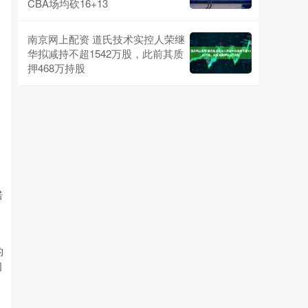
CBA场均砍16+13
南京网上配资 道氏技术实控人荣继
华拟减持不超1542万股，此前其质
押468万持股
诺
的
图