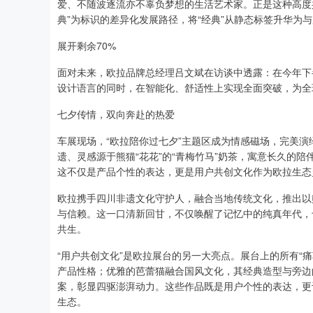
爱、不随波逐流亦不辜负梦想的生活艺术家。正是这种高度共
典”为标识的差异化发展路径，将“经典”从静态标签升华为
展开剩余70%
面对未来，欧拉品牌总经理吕文斌在访谈中透露：在今年下
设计语言的同时，在智能化、舒适性上实现全面突破，为全
七夕传情，双向奔赴的热爱
车展现场，“欧拉陪你过七夕”主题区成为情感磁场，完美演
遗、灵感源于熊猫“花花”的“青梅竹马”奶茶，寓意长久的
这不仅是产品个性的表达，更是用户共创文化作为欧拉生态
欧拉携手四川非遗文化守护人，融合当地传统文化，推出以熊
与信赖。这一口清新回甘，不仅唤醒了记忆中的纯真年代，
共生。
“用户共创文化”是欧拉展台的另一大亮点。展台上的所有“痛车
产品性格；优雅的芭蕾猫融合国风文化，其经典造型与旁边的
案，彰显四驱澎湃动力。这些作品既是用户个性的表达，更
生态。