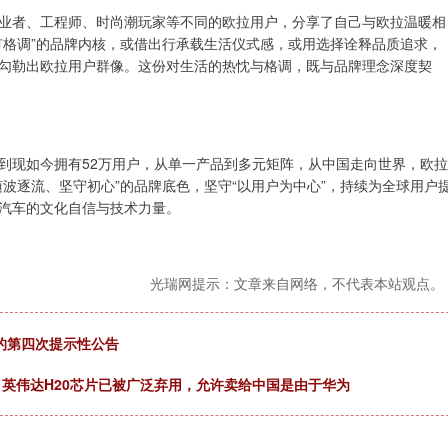
业者、工程师、时尚潮玩家等不同的欧拉用户，分享了自己与欧拉温暖相
有格调”的品牌内核，或借出行承载生活仪式感，或用选择诠释品质追求，
勾勒出欧拉用户群像。这份对生活的热忱与格调，既与品牌理念深度契
到现如今拥有52万用户，从单一产品到多元矩阵，从中国走向世界，欧拉
波逐流、坚守初心”的品牌底色，坚守“以用户为中心”，持续为全球用户
汽车的文化自信与技术力量。
光瑞网提示：文章来自网络，不代表本站观点。
债的第四次提示性公告
斯：英伟达H20芯片已被广泛弃用，允许卖给中国是由于华为