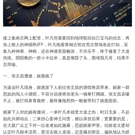
接上集南京网上配资，叶凡凭着要回到地球取回自己宝马的信念，再
加上狠人的神级BUFF，叶凡拖着青铜古棺在荒古禁地各处打劫，采
集九种神果、神根，还在神液里面畅游，不亦乐乎，终于修复了大道
伤痕。阴阳教的一群小卡拉米，真是饿昏了头，围堵我凡哥，结果不
言而喻。
一、张文昌遭难，姬惠疯了
为逼迫叶凡现身，姬惠派下人前往张文昌的酒馆将其带来。姬家一群
恶奴的闯入小酒馆，不容分说便将张老头一顿拳打脚踢。张文昌哀嚎
不止，被打得鼻青脸肿，最终像拖死狗一般被带到了姬惠面前。
姬家下人对此颇有微词，一来叶凡本就受大道之伤，时日无多，不必
如此兴师动众；二来担心姜神王问责，难以承担后果；更重要的是，
在大庭广众之下对一位老者如此施暴，恐损姬家声誉。但姬老太婆却
认定叶凡根本没死，更没去狠人道场，定是藏在附近，偏执地认为抓