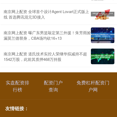
南京网上配资 全球首个设计Agent Lovart正式版上
线 首选腾讯混元3D接入
南京网上配资 曝广东男篮敲定第三外援！朱芳雨捡
漏莫兰德替身，CBA场均砍16+13
南京网上配资 道氏技术实控人荣继华拟减持不超
1542万股，此前其质押468万持股
实盘配资排
配资门户
免费杠杆配资门
行榜
查询
户网
友情链接：