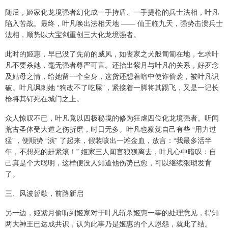
随后，姬家化龙境强者幻化成一手持盾、一手提枪的兵士法相，叶凡
陷入苦战。最终，叶凡唤出法相天地 —— 仙王临九天，强势击溃兵士
法相，顺势以大宝剑重创三大化龙境强者。
此时的姬惠，早已没了先前的威风，如丧家之犬般匍匐在地，乞求叶
凡不要杀她，毫无强者尊严可言。还抬出紫月与叶凡的关系，好歹念
及姑母之情，给她留一个全身，这货还想着暗中使诈偷袭，被叶凡识
破。叶凡讽刺她 “狗改不了吃屎”，紧接着一脚将其踢飞，又是一记长
枪将其钉死在城门之上。
众人惊叹不已，叶凡竟以四极秘境的修为狂虐四位化龙境强者。听闻
荒古圣体受大道之伤折磨，时日无多。叶凡也察觉自己有些 “用力过
猛”，便顺势 “演” 了起来，假装咳出一滩金血，放言：“我最多活半
年，不想死的赶紧滚！” 姬家三人闻言狼狈离去，叶凡心中暗叹：自
己真是个大聪明，这样便没人知道他伤势已愈，可以继续猥琐发育
了。
三、风波暂歇，前路新启
另一边，姬紫月偷听到姬家对于叶凡斩杀姬惠一事的处理意见，得知
两大神王已达成共识，认为此事乃是姬惠的个人恩怨，就此了结。