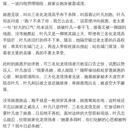
落，一波闪电劈哩啪啦，姬家众炮灰被轰成渣。
姬惠见状，叫出三名化龙境高手布下杀阵，叫嚣着让叶凡别跑。叶凡
却反问道：“跑？不杀了你，我怎么会走。” 说罢便冲向姬惠。老太婆
一句 “好大的口气” 尚未说完，就被叶凡一拳干飞，接着又被一脚踹到
地面。没等她爬起，叶凡又是一脚将其踹上天。即便有三名化龙境高
手阻拦，叶凡依旧打的停不下来。随后，他隔空吸过老太婆的兵器权
杖，将其钉在城门之上，再连人带权杖拔出挑起，站在城门屋顶，听
着老太婆的哀嚎，真的不要太享受。
此时的姬惠开始求救，可三名化龙境强者只敢逞口舌之快，试图以势
压人。叶凡放话：“我要杀她，谁人能阻？” 随即催动权杖穿透姬惠的
心脏，鲜血喷涌而出。三大化龙境强者见状，施展姬家秘术大虚空术
阻击叶凡，叶凡则以彼之道还施彼身，将姬惠甩出去，被虚空大手砸
落。
没等姬惠跑远，顺手就是一枪洞穿其身体，姬惠匍匐在地，这时候还
不忘以姬家之威压人，叶凡只是哼哼。三名化龙境见状，忙放话称只
要叶凡放了姬惠，日后绝不再犯。面对这样的大型双标现场，叶凡怎
么能忍，狂喷姬家化龙境强者：“她要杀我时，你们化解的心思都被狗
吃了？我今日必杀她”。