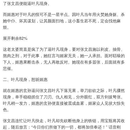
了张文昌便能逼叶凡现身。
而姬惠对于叶凡的恨可不是一星半点。因叶凡当年用火焚她身躯、杀
她中仆、坏其谋划，让其颜面扫地，这小畜生若不死，定会找他麻
烦。
展开剩余82%
这老太婆简直是疯了为了逼叶凡现身，要对张文昌施以剥皮、抽骨、
熬肉之刑，对于此事，她狂言与姬家无关，她一人承担。面对聒噪的
下人，姬惠果断击杀，无人再敢反对。她现在有多嚣张，后面就有多
悲催。
二、叶凡现身，怒斩姬惠
就在姬惠的玄孙逼问张文昌叶凡下落无果，举刀欲砍之际，叶凡骤然
现身，单手稳稳抓住了刀刃。仇人相见，分外眼红，双方剑拔弩张。
叶凡稍一发力，姬惠的玄孙便直接被震成血雾，姬家众人见状大惊失
色。
张文昌连忙让叶凡快走，叶凡却先砍断他身上的铁链，用宝瓶将其收
起，随后放言：“今日你们所做下的一切，都将加倍奉还！” 话音刚