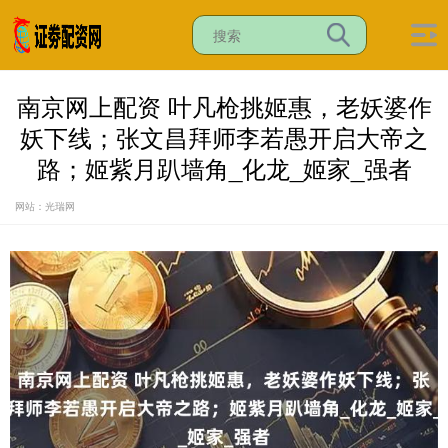
南京网上配资 叶凡枪挑姬惠，老妖婆作
妖下线；张文昌拜师李若愚开启大帝之
路；姬紫月趴墙角_化龙_姬家_强者
网站：光瑞网