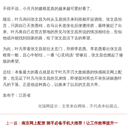
不得不说，小月月的建模是真的越来越可爱好看了。
随后，叶凡询问张文昌为何从玉鼎洞天来到燕都开设酒馆。张文昌坦
言，只因自己天资愚钝，在马云长老坐化后便遭排挤，最终被赶了出
来。叶凡将自己在荒古禁地的所见与张文昌所说的情况相结合，告知
他或许能找到回家的路，给了张文昌活下去的希望。
为此，叶凡带着张文昌前往太玄门，拜师李若愚。李若愚看出张文昌
根骨一般，且心中郁结，一番 “心灵鸡汤” 管够后，张文昌也燃起了修
炼的希望。
总结：本集最大的看点就是在于叶凡手刃大敌姬惠的快感南京网上配
资，也见证了叶凡与张文昌的兄弟情，即便面对死也不肯告诉姬惠叶
凡的下落。正是他这种真心，以换来了以后的文昌大帝。
发布于：江苏省
光瑞网提示：文章来自网络，不代表本站观点。
上一篇：
南京网上配资 骑手必备手机大推荐！让工作效率提升一